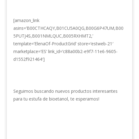
[amazon_link
asins=’B00CTHCAQY,B01CU5A0QG,B00G6P47UM,B00
5PUTJ4S,B001NMLQUC,B005RXHMT2,’
template=’ElenaOf-ProductGrid’ store=’estweb-21′
marketplace=’ES’ link_id=’c88a00b2-e9f7-11e6-9605-
d1552f921464′]
Seguimos buscando nuevos productos interesantes
para tu estufa de bioetanol, te esperamos!