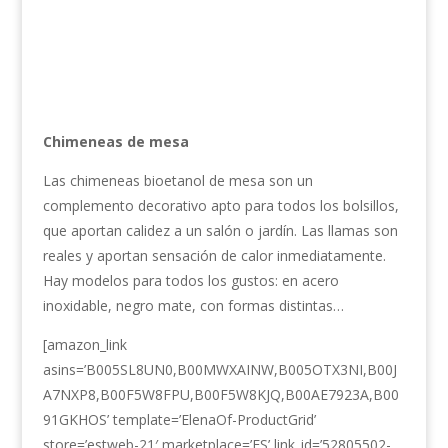
Chimeneas de mesa
Las chimeneas bioetanol de mesa son un
complemento decorativo apto para todos los bolsillos,
que aportan calidez a un salón o jardín. Las llamas son
reales y aportan sensación de calor inmediatamente.
Hay modelos para todos los gustos: en acero
inoxidable, negro mate, con formas distintas…
[amazon_link
asins=’B005SL8UN0,B00MWXAINW,B005OTX3NI,B00J
A7NXP8,B00F5W8FPU,B00F5W8KJQ,B00AE7923A,B00
91GKHOS’ template=’ElenaOf-ProductGrid’
store=’estweb-21′ marketplace=’ES’ link_id=’52805502-