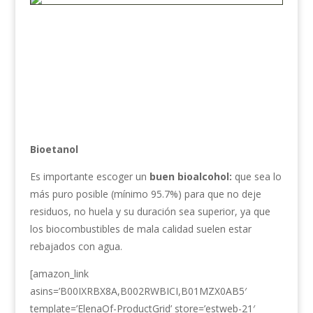
Bioetanol
Es importante escoger un
buen bioalcohol:
que sea lo
más puro posible (mínimo 95.7%) para que no deje
residuos, no huela y su duración sea superior, ya que
los biocombustibles de mala calidad suelen estar
rebajados con agua.
[amazon_link
asins=’B00IXRBX8A,B002RWBICI,B01MZX0AB5′
template=’ElenaOf-ProductGrid’ store=’estweb-21′