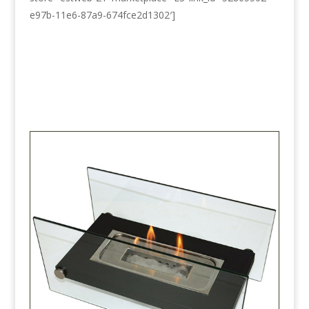
e97b-11e6-87a9-674fce2d1302′]