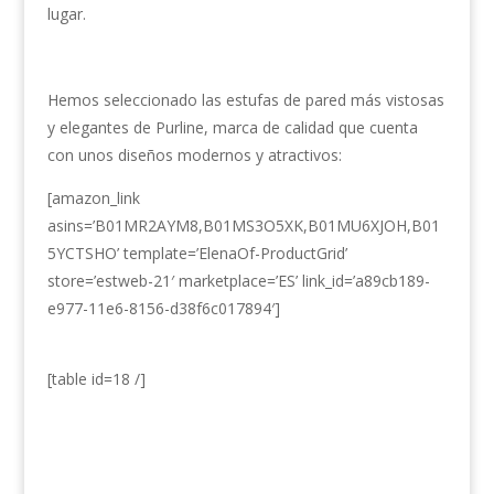
lugar.
Hemos seleccionado las estufas de pared más vistosas
y elegantes de Purline, marca de calidad que cuenta
con unos diseños modernos y atractivos:
[amazon_link
asins=’B01MR2AYM8,B01MS3O5XK,B01MU6XJOH,B01
5YCTSHO’ template=’ElenaOf-ProductGrid’
store=’estweb-21′ marketplace=’ES’ link_id=’a89cb189-
e977-11e6-8156-d38f6c017894′]
[table id=18 /]