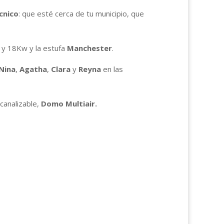
écnico
: que esté cerca de tu municipio, que
 y 18Kw y la estufa
Manchester
.
Nina
,
Agatha
,
Clara
y
Reyna
en las
 canalizable,
Domo Multiair.