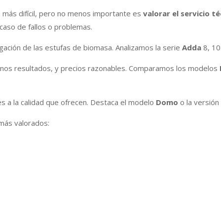
ón más difícil, pero no menos importante es
valorar el servicio t
caso de fallos o problemas.
igación de las estufas de biomasa. Analizamos la serie
Adda
8, 10
uenos resultados, y precios razonables. Comparamos los modelos
.
es a la calidad que ofrecen. Destaca el modelo
Domo
o la versión
más valorados: