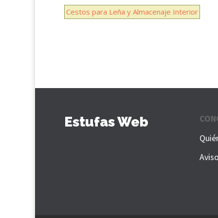
Cestos para Leña y Almacenaje Interior
CON
Estufas Web
Quié
Avis