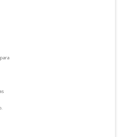
 para
as
o.