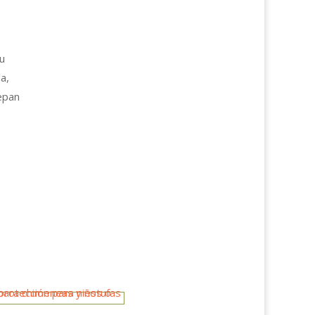
 u
a,
epan