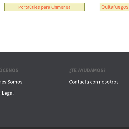
Quitafuegos 
Portaútiles para Chimenea
ÓCENOS
¿TE AYUDAMOS?
nes Somos
Contacta con nosotros
o Legal